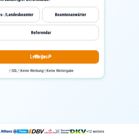
s- /Landesbeamter
Beamtenanwärter
Referendar
Let's go 🎉
Weiter
SSL
Keine Werbung
Keine Weitergabe
:
+12 weitere