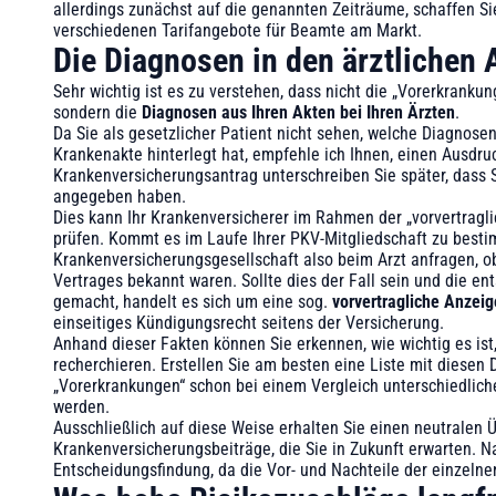
allerdings zunächst auf die genannten Zeiträume, schaffen Si
verschiedenen Tarifangebote für Beamte am Markt.
Die Diagnosen in den ärztlichen
Sehr wichtig ist es zu verstehen, dass nicht die „Vorerkranku
sondern die
Diagnosen aus Ihren Akten bei Ihren Ärzten
.
Da Sie als gesetzlicher Patient nicht sehen, welche Diagnosen
Krankenakte hinterlegt hat, empfehle ich Ihnen, einen Ausdru
Krankenversicherungsantrag unterschreiben Sie später, dass 
angegeben haben.
Dies kann Ihr Krankenversicherer im Rahmen der „vorvertragli
prüfen. Kommt es im Laufe Ihrer PKV-Mitgliedschaft zu best
Krankenversicherungsgesellschaft also beim Arzt anfragen, o
Vertrages bekannt waren. Sollte dies der Fall sein und die 
gemacht, handelt es sich um eine sog.
vorvertragliche Anzeig
einseitiges Kündigungsrecht seitens der Versicherung.
Anhand dieser Fakten können Sie erkennen, wie wichtig es ist
recherchieren. Erstellen Sie am besten eine Liste mit diesen 
„Vorerkrankungen“ schon bei einem Vergleich unterschiedlic
werden.
Ausschließlich auf diese Weise erhalten Sie einen neutralen Ü
Krankenversicherungsbeiträge, die Sie in Zukunft erwarten. Nat
Entscheidungsfindung, da die Vor- und Nachteile der einzeln