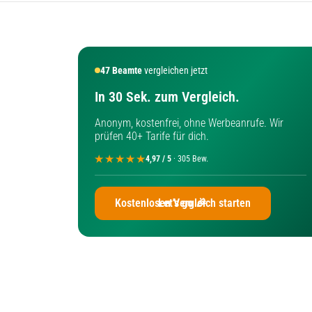
47
Beamte
vergleichen jetzt
In 30 Sek. zum Vergleich.
Anonym, kostenfrei, ohne Werbeanrufe. Wir
prüfen 40+ Tarife für dich.
4,97 / 5
· 305 Bew.
Kostenlosen Vergleich starten
Let's go 🎉