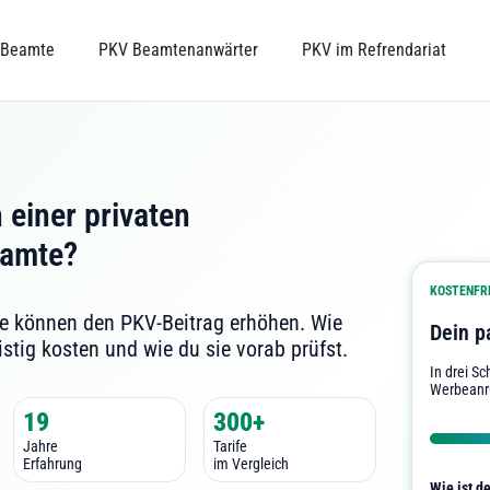
 Beamte
PKV Beamtenanwärter
PKV im Refrendariat
 einer privaten
eamte?
KOSTENFRE
te können den PKV-Beitrag erhöhen. Wie
Dein p
stig kosten und wie du sie vorab prüfst.
In drei S
Werbeanr
19
300+
Jahre
Tarife
Erfahrung
im Vergleich
Wie ist d