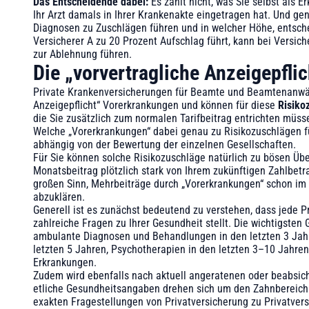
Das Entscheidende dabei:
Es zählt nicht, was Sie selbst als
Ihr Arzt damals in Ihrer Krankenakte eingetragen hat. Und ge
Diagnosen zu Zuschlägen führen und in welcher Höhe, entschei
Versicherer A zu 20 Prozent Aufschlag führt, kann bei Versic
zur Ablehnung führen.
Die „vorvertragliche Anzeigepfli
Private Krankenversicherungen für Beamte und Beamtenanwär
Anzeigepflicht“ Vorerkrankungen und können für diese
Risiko
die Sie zusätzlich zum normalen Tarifbeitrag entrichten müss
Welche „Vorerkrankungen“ dabei genau zu Risikozuschlägen fü
abhängig von der Bewertung der einzelnen Gesellschaften.
Für Sie können solche Risikozuschläge natürlich zu bösen Übe
Monatsbeitrag plötzlich stark von Ihrem zukünftigen Zahlbe
großen Sinn, Mehrbeiträge durch „Vorerkrankungen“ schon im
abzuklären.
Generell ist es zunächst bedeutend zu verstehen, dass jede 
zahlreiche Fragen zu Ihrer Gesundheit stellt. Die wichtigsten
ambulante Diagnosen und Behandlungen in den letzten 3 Jahr
letzten 5 Jahren, Psychotherapien in den letzten 3–10 Jahren
Erkrankungen.
Zudem wird ebenfalls nach aktuell angeratenen oder beabsic
etliche Gesundheitsangaben drehen sich um den Zahnbereich.
exakten Fragestellungen von Privatversicherung zu Privatvers