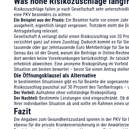
Was hohe Risikozuschläge langfr
Risikozuschläge fallen je nach Gesellschaft sehr unterschiedli
eine PKV besonders zu achten.
Ein Beispiel aus der Praxis:
Ein Beamter hatte vor einem Jahr
ausgeheilt, eigentlich längst vergessen. Trotzdem steht die D
Antragstellung relevant.
Gesellschaft A verlangt dafür einen Risikozuschlag von 20 Pro
verzichtet ganz auf einen Zuschlag. Dadurch kommt es für Sie
tausende oder gar zehntausende Euro Mehrbeiträge für Sie b
Genau das ist der Grund, warum die Beiträge in Online-Rechne
dort werden keine Vorerkrankungen berücksichtigt. Ihr tatsäc
erheblich abweichen. Eine anonyme Risikoprüfung im Vorfeld z
Situation am besten bewertet – bevor Sie einen Antrag stelle
Die Öffnungsklausel als Alternative
In bestimmten Situationen gibt es für Beamte die sogenannte
Risikozuschlag pauschal auf 30 Prozent des Tarifbeitrages –
Der Vorteil:
Aufnahme ohne vollständige Risikoprüfung.
Der Nachteil:
Bestimmte Leistungen sind eingeschränkt. Ob die
Ihrer individuellen Situation ab und sollte im Rahmen eines 
Fazit
Die Angaben zum Gesundheitszustand spielen in der PKV für Be
ebenso für die private Krankenversicherung in der Anwärterz