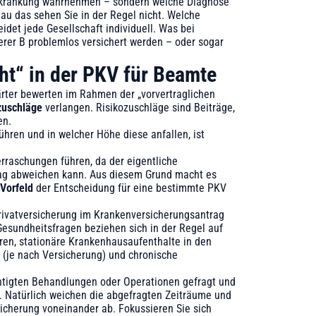
 Erkrankung wahrnehmen – sondern welche Diagnose
nau das sehen Sie in der Regel nicht. Welche
det jede Gesellschaft individuell. Was bei
herer B problemlos versichert werden – oder sogar
cht“ in der PKV für Beamte
ter bewerten im Rahmen der „vorvertraglichen
zuschläge
verlangen. Risikozuschläge sind Beiträge,
en.
hren und in welcher Höhe diese anfallen, ist
rraschungen führen, da der eigentliche
trag abweichen kann. Aus diesem Grund macht es
Vorfeld
der Entscheidung für eine bestimmte PKV
Privatversicherung im Krankenversicherungsantrag
 Gesundheitsfragen beziehen sich in der Regel auf
en, stationäre Krankenhausaufenthalte in den
 (je nach Versicherung) und chronische
htigten Behandlungen oder Operationen gefragt und
 Natürlich weichen die abgefragten Zeiträume und
icherung voneinander ab. Fokussieren Sie sich