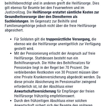
beihilfeberechtigt und in anderen greift die Heilfürsorge. Dies
gilt ebenso für Beamte bei den Feuerwehren und im
Justizvollzug. Die
Heilfürsorge erstattet sämtliche Kosten zur
Gesundheitsvorsorge über den Dienstherren als
Sachleistungen
. Im Gegensatz zur Beihilfe sind
Familienangehörige jedoch nicht über die freie Heilfürsorge
abgesichert.
‍Für Soldaten gilt die
truppenärztliche Versorgung,
die
ebenso wie die Heilfürsorge unentgeltlich zur Verfügung
gestellt wird.
‍Mit der Pensionierung erlischt der Anspruch auf freie
Heilfürsorge. Stattdessen besteht nun ein
Beihilfeanspruch. Die Höhe des Beihilfesatzes für
Pensionäre liegt in der Regel bei 70 Prozent. Die
verbleibenden Restkosten von 30 Prozent müssen über
eine Private Krankenversicherung abgedeckt werden. Da
diese private Absicherung im Pensionsalter zwingend
erforderlich ist, ist der Abschluss einer
Anwartschaftsversicherung
für Empfänger der freien
Heilfürsorge frühzeitig empfehlenswert.
‍Durch den frühzeitigen Abschluss einer solchen
Anwartschaft sichert sich der Beamte den späteren