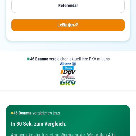
Referendar
Let's go 🎉
Weiter
46
Beamte
vergleichen aktuell ihre PKV mit uns
46
Beamte
vergleichen jetzt
In 30 Sek. zum Vergleich.
Anonym, kostenfrei, ohne Werbeanrufe. Wir prüfen 40+