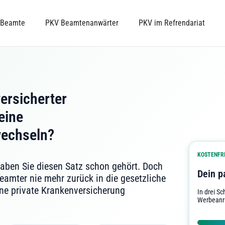
 Beamte
PKV Beamtenanwärter
PKV im Refrendariat
versicherter
eine
wechseln?
KOSTENFRE
 haben Sie diesen Satz schon gehört. Doch
Dein p
eamter nie mehr zurück in die gesetzliche
ine private Krankenversicherung
In drei S
Werbeanr