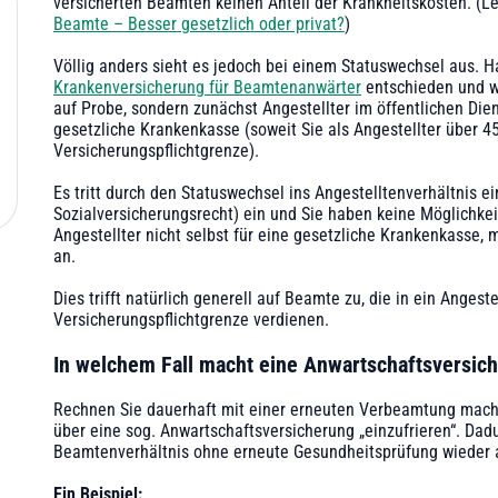
versicherten Beamten keinen Anteil der Krankheitskosten. (L
Beamte – Besser gesetzlich oder privat?
)
Völlig anders sieht es jedoch bei einem Statuswechsel aus. H
Krankenversicherung für Beamtenanwärter
entschieden und w
auf Probe, sondern zunächst Angestellter im öffentlichen Die
gesetzliche Krankenkasse (soweit Sie als Angestellter über 4
Versicherungspflichtgrenze).
Es tritt durch den Statuswechsel ins Angestelltenverhältnis ei
Sozialversicherungsrecht) ein und Sie haben keine Möglichkeit
Angestellter nicht selbst für eine gesetzliche Krankenkasse, 
an.
Dies trifft natürlich generell auf Beamte zu, die in ein Anges
Versicherungspflichtgrenze verdienen.
‍In welchem Fall macht eine Anwartschaftsversic
‍Rechnen Sie dauerhaft mit einer erneuten Verbeamtung mach
über eine sog. Anwartschaftsversicherung „einzufrieren“. Dad
Beamtenverhältnis ohne erneute Gesundheitsprüfung wieder a
Ein Beispiel: