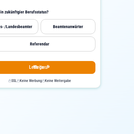
ein zukünftgier Berufsstatus?
s- /Landesbeamter
Beamtenanwärter
Referendar
Let's go 🎉
Weiter
SSL
Keine Werbung
Keine Weitergabe