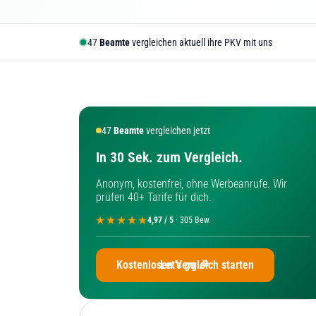
51
Beamte
vergleichen aktuell ihre PKV mit uns
51
Beamte
vergleichen jetzt
In 30 Sek. zum Vergleich.
Anonym, kostenfrei, ohne Werbeanrufe. Wir
prüfen 40+ Tarife für dich.
4,97 / 5
· 305 Bew.
Kostenlosen Vergleich starten
Let's go 🎉